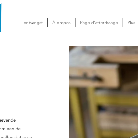
ontvangst
À propos
Page d'atterrissage
Plus
ngevende
 om aan de
 willen dat onze