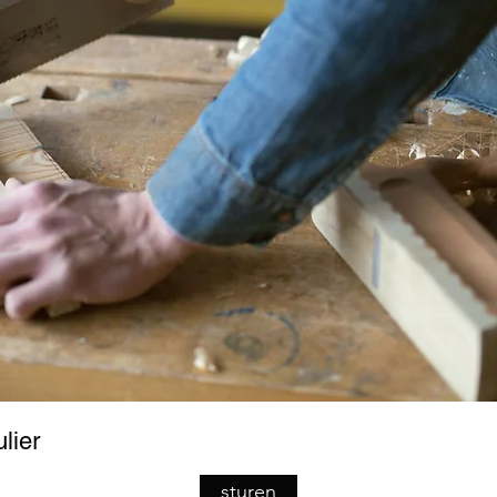
lier
sturen